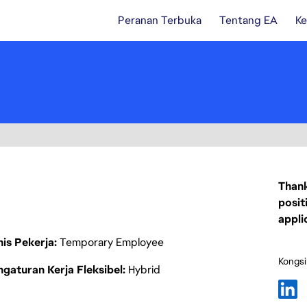
Peranan Terbuka
Tentang EA
Ke
Thank
posit
appli
nis Pekerja
Temporary Employee
Kongsi
gaturan Kerja Fleksibel
Hybrid