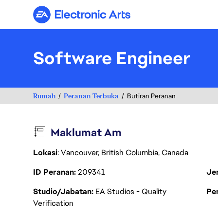
Electronic Arts
Software Engineer
Rumah
Peranan Terbuka
Butiran Peranan
Maklumat Am
Lokasi
: Vancouver, British Columbia, Canada
ID Peranan
209341
Je
Studio/Jabatan
EA Studios - Quality
Pen
Verification