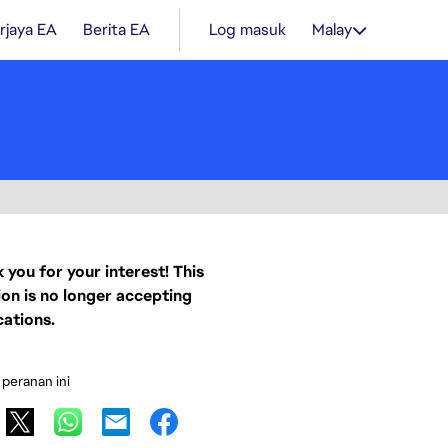
rjaya EA
Berita EA
Log masuk
Malay
 you for your interest! This
ion is no longer accepting
cations.
 peranan ini