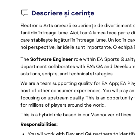
Descriere și cerințe
Electronic Arts creează experiențe de divertisment de 
fanii din întreaga lume. Aici, toată lumea face parte
care stabilește legături în întreaga lume. Un loc în ca
noi perspective, iar ideile sunt importante. O echipă î
The
Software Engineer
role within EA Sports Qualit
department collaborates with EA's QA and Developm
solutions, scripts, and technical strategies.
We are a team supporting quality for EA App; EA Play
host of other consumer experiences. You will play an
focusing on upstream quality. This is an opportunity
for millions of players around the world.
This is a hybrid role based in our Vancouver offices.
Responsibilities:
You will work with Dev and QA partners to identi