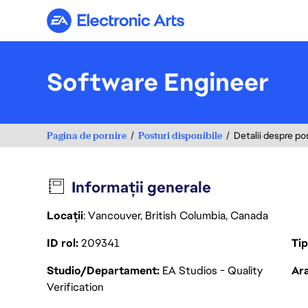
Electronic Arts
Software Engineer
Pagina de pornire
Posturi disponibile
Detalii despre po
Informații generale
Locații
: Vancouver, British Columbia, Canada
ID rol
209341
Ti
Studio/Departament
EA Studios - Quality
Ara
Verification