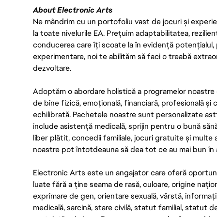
About Electronic Arts
Ne mândrim cu un portofoliu vast de jocuri și experien
la toate nivelurile EA. Prețuim adaptabilitatea, rezilien
conducerea care îți scoate la în evidență potențialul, 
experimentare, noi te abilităm să faci o treabă extrao
dezvoltare.
Adoptăm o abordare holistică a programelor noastre 
de bine fizică, emoțională, financiară, profesională și
echilibrată. Pachetele noastre sunt personalizate astf
include asistență medicală, sprijin pentru o bună săn
liber plătit, concedii familiale, jocuri gratuite și multe
noastre pot întotdeauna să dea tot ce au mai bun în act
Electronic Arts este un angajator care oferă oportuni
luate fără a ține seama de rasă, culoare, origine nați
exprimare de gen, orientare sexuală, vârstă, informații g
medicală, sarcină, stare civilă, statut familial, statut 