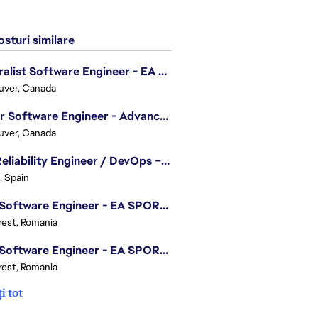
sturi similare
Generalist Software Engineer - EA Sports FC
uver, Canada
Senior Software Engineer - Advanced Technology Group
uver, Canada
Site Reliability Engineer / DevOps – Localization
, Spain
.NET Software Engineer - EA SPORTS™ FC
est, Romania
.NET Software Engineer - EA SPORTS™ FC
est, Romania
i tot