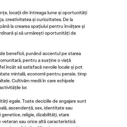
țe, locații din întreaga lume și oportunități
ța, creativitatea și curiozitatea. De la
până la crearea spațiului pentru învățare și
rdinară și să urmărești oportunități de
de beneficii, punând accentul pe starea
 comunitară, pentru a susține o viață
el încât să satisfacă nevoile locale și pot
ătate mintală, economii pentru pensie, timp
 altele. Cultivăm medii în care echipele
ivitățile lor.
tăți egale. Toate deciziile de angajare sunt
onală, ascendență, sex, identitate sau
enetice, religie, dizabilități, stare
de veteran sau orice altă caracteristică