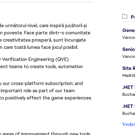
Po
următorul nivel, care inspiră jucătorii și
 din poveste. Face parte dintr-o comunitate
Vanco
re creativitatea prosperă, sunt încurajate
n care toată lumea face jocul posibil.
Vanco
y Verification Engineering (QVE)
ent teams to create tools, automation
Madrid
, our cross-platform subscription; and
 important role as part of our team
Buchar
 to positively effect the game experiences
Buchar
Vedeț
fy areas of improvement through new tools