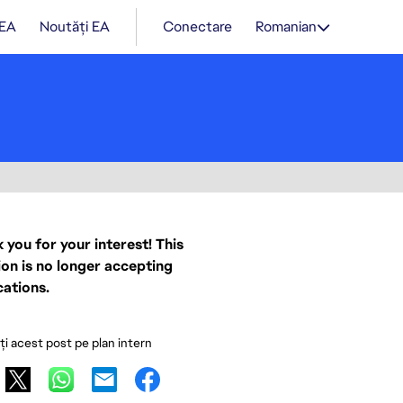
 EA
Noutăți EA
Conectare
Romanian
 you for your interest! This
ion is no longer accepting
cations.
ați acest post pe plan intern