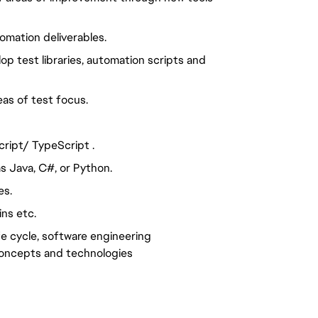
tomation deliverables.
op test libraries, automation scripts and
eas of test focus.
ript/ TypeScript .
s Java, C#, or Python.
es.
ins etc.
e cycle, software engineering
concepts and technologies