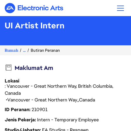
Electronic Arts
UI Artist Intern
Rumah
...
Butiran Peranan
Maklumat Am
Lokasi
: Vancouver - Great Northern Way, British Columbia,
Canada
Vancouver - Great Northern Way
Canada
ID Peranan
210901
Jenis Pekerja
Intern - Temporary Employee
Studio/Jabatan
EA Studios - Respawn