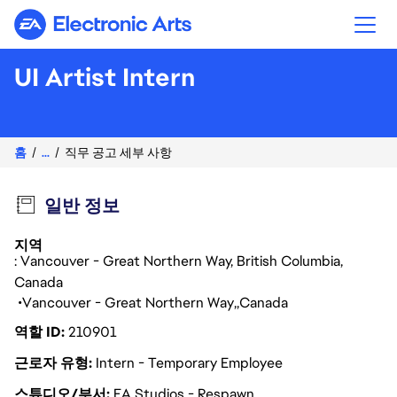
Electronic Arts
UI Artist Intern
홈
...
직무 공고 세부 사항
일반 정보
지역
: Vancouver - Great Northern Way, British Columbia,
Canada
Vancouver - Great Northern Way
Canada
역할 ID
210901
근로자 유형
Intern - Temporary Employee
스튜디오/부서
EA Studios - Respawn