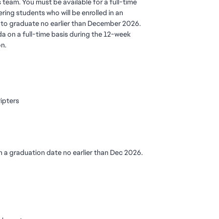
s team. You must be available for a full-time
ring students who will be enrolled in an
 to graduate no earlier than December 2026.
a on a full-time basis during the 12-week
on.
ripters
h a graduation date no earlier than Dec 2026.