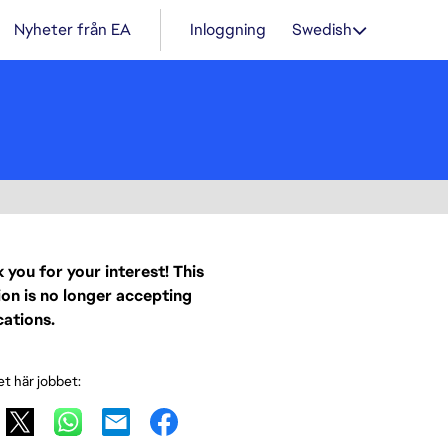
Nyheter från EA
Inloggning
Swedish
 you for your interest! This
ion is no longer accepting
cations.
et här jobbet: