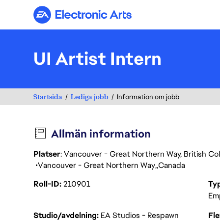
Electronic Arts
UI Artist Intern
Startsida
Lediga jobb
Information om jobb
Allmän information
Platser
: Vancouver - Great Northern Way, British C
Vancouver - Great Northern Way
Canada
Roll-ID
210901
Ty
Em
Studio/avdelning
EA Studios - Respawn
Fl