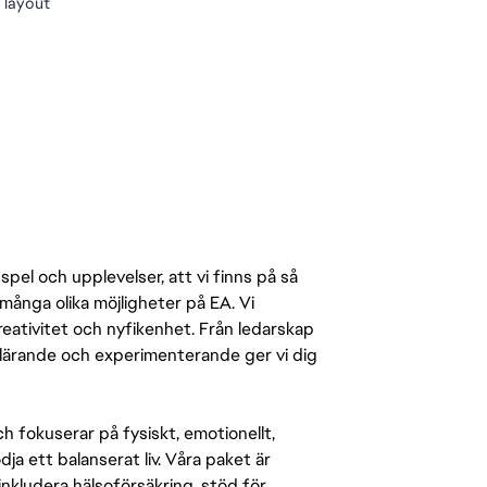
 layout
pel och upplevelser, att vi finns på så
många olika möjligheter på EA. Vi
ativitet och nyfikenhet. Från ledarskap
r lärande och experimenterande ger vi dig
 fokuserar på fysiskt, emotionellt,
a ett balanserat liv. Våra paket är
inkludera hälsoförsäkring, stöd för