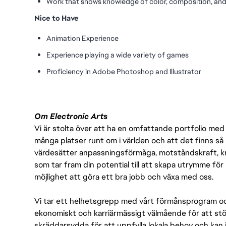
Work that shows knowledge of color, composition, and
Nice to Have
Animation Experience
Experience playing a wide variety of games
Proficiency in Adobe Photoshop and Illustrator
Om Electronic Arts
Vi är stolta över att ha en omfattande portfolio med s
många platser runt om i världen och att det finns så 
värdesätter anpassningsförmåga, motståndskraft, kre
som tar fram din potential till att skapa utrymme fö
möjlighet att göra ett bra jobb och växa med oss.
Vi tar ett helhetsgrepp med vårt förmånsprogram och
ekonomiskt och karriärmässigt välmående för att stödj
skräddarsydda för att uppfylla lokala behov och kan 