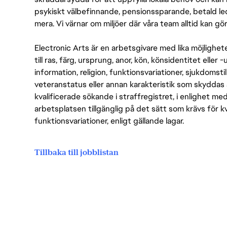
psykiskt välbefinnande, pensionssparande, betald led
mera. Vi värnar om miljöer där våra team alltid kan göra
Electronic Arts är en arbetsgivare med lika möjlighet
till ras, färg, ursprung, anor, kön, könsidentitet eller 
information, religion, funktionsvariationer, sjukdomstill
veteranstatus eller annan karakteristik som skyddas 
kvalificerade sökande i straffregistret, i enlighet me
arbetsplatsen tillgänglig på det sätt som krävs för 
funktionsvariationer, enligt gällande lagar.
Tillbaka till jobblistan