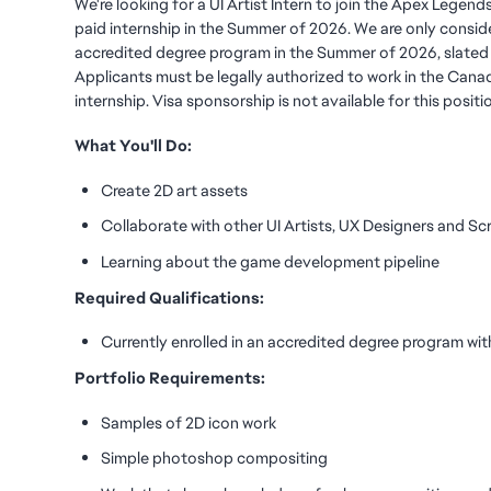
We're looking for a UI Artist Intern to join the Apex Legend
paid internship in the Summer of 2026. We are only conside
accredited degree program in the Summer of 2026, slated
Applicants must be legally authorized to work in the Canad
internship. Visa sponsorship is not available for this positi
What You'll Do:
Create 2D art assets
Collaborate with other UI Artists, UX Designers and Sc
Learning about the game development pipeline
Required Qualifications:
Currently enrolled in an accredited degree program wit
Portfolio Requirements:
Samples of 2D icon work
Simple photoshop compositing