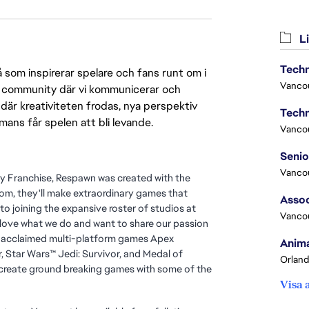
Li
Techn
 som inspirerar spelare och fans runt om i
Vanco
 en community där vi kommunicerar och
där kreativiteten frodas, nya perspektiv
Techn
mmans får spelen att bli levande.
Vanco
Vanco
uty Franchise, Respawn was created with the
om, they'll make extraordinary games that
Assoc
to joining the expansive roster of studios at
Vanco
ly love what we do and want to share our passion
lly acclaimed multi-platform games Apex
Anima
er, Star Wars™ Jedi: Survivor, and Medal of
Orland
 create ground breaking games with some of the
Visa 