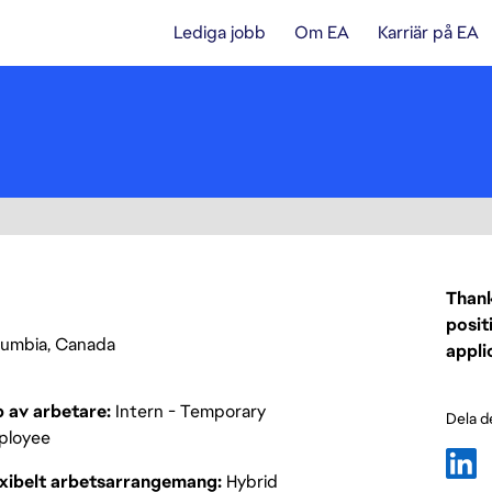
Lediga jobb
Om EA
Karriär på EA
Thank
posit
olumbia, Canada
appli
p av arbetare
Intern - Temporary
Dela d
ployee
exibelt arbetsarrangemang
Hybrid