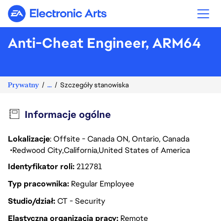
Electronic Arts
Anti-Cheat Engineer, ARM64
Prywatny
...
Szczegóły stanowiska
Informacje ogólne
Lokalizacje
: Offsite - Canada ON, Ontario, Canada
Redwood City
California
United States of America
Identyfikator roli
212781
Typ pracownika
Regular Employee
Studio/dział
CT - Security
Elastyczna organizacja pracy
Remote