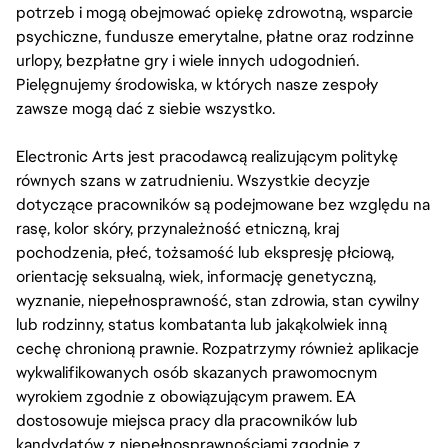
potrzeb i mogą obejmować opiekę zdrowotną, wsparcie
psychiczne, fundusze emerytalne, płatne oraz rodzinne
urlopy, bezpłatne gry i wiele innych udogodnień.
Pielęgnujemy środowiska, w których nasze zespoły
zawsze mogą dać z siebie wszystko.
Electronic Arts jest pracodawcą realizującym politykę
równych szans w zatrudnieniu. Wszystkie decyzje
dotyczące pracowników są podejmowane bez względu na
rasę, kolor skóry, przynależność etniczną, kraj
pochodzenia, płeć, tożsamość lub ekspresję płciową,
orientację seksualną, wiek, informację genetyczną,
wyznanie, niepełnosprawność, stan zdrowia, stan cywilny
lub rodzinny, status kombatanta lub jakąkolwiek inną
cechę chronioną prawnie. Rozpatrzymy również aplikacje
wykwalifikowanych osób skazanych prawomocnym
wyrokiem zgodnie z obowiązującym prawem. EA
dostosowuje miejsca pracy dla pracowników lub
kandydatów z niepełnosprawnościami zgodnie z