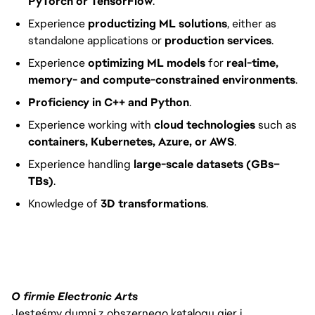
PyTorch or TensorFlow
.
Experience
productizing ML solutions
, either as
standalone applications or
production services
.
Experience
optimizing ML models
for
real-time,
memory- and compute-constrained environments
.
Proficiency in C++ and Python
.
Experience working with
cloud technologies
such as
containers, Kubernetes, Azure, or AWS
.
Experience handling
large-scale datasets (GBs–
TBs)
.
Knowledge of
3D transformations
.
FC_Vancouver
O firmie Electronic Arts
Jesteśmy dumni z obszernego katalogu gier i