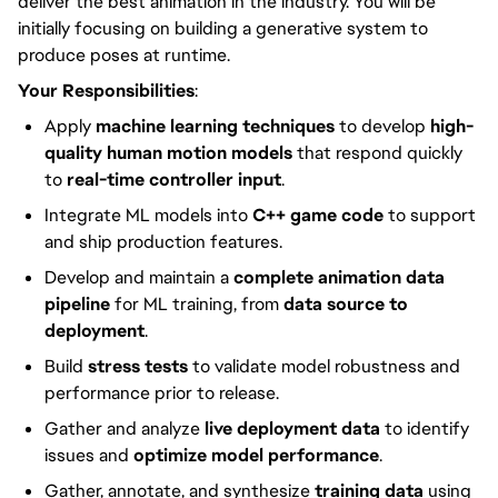
deliver the best animation in the industry. You will be
initially focusing on building a generative system to
produce poses at runtime.
Your Responsibilities
:
Apply
machine learning techniques
to develop
high-
quality human motion models
that respond quickly
to
real-time controller input
.
Integrate ML models into
C++ game code
to support
and ship production features.
Develop and maintain a
complete animation data
pipeline
for ML training, from
data source to
deployment
.
Build
stress tests
to validate model robustness and
performance prior to release.
Gather and analyze
live deployment data
to identify
issues and
optimize model performance
.
Gather, annotate, and synthesize
training data
using