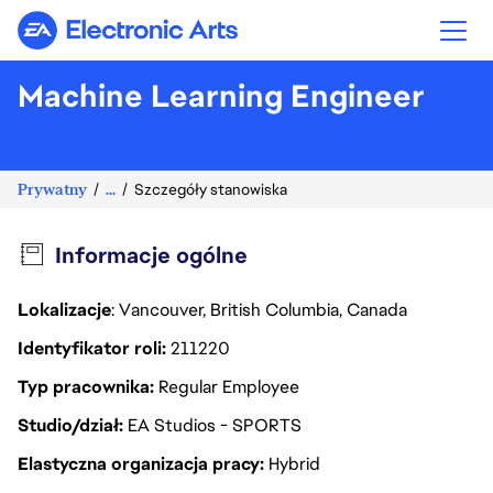
Electronic Arts
Machine Learning Engineer
Prywatny
...
Szczegóły stanowiska
Informacje ogólne
Lokalizacje
: Vancouver, British Columbia, Canada
Identyfikator roli
211220
Typ pracownika
Regular Employee
Studio/dział
EA Studios - SPORTS
Elastyczna organizacja pracy
Hybrid