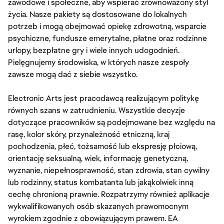
zawodowe i społeczne, aby wspierać zrównoważony styl
życia. Nasze pakiety są dostosowane do lokalnych
potrzeb i mogą obejmować opiekę zdrowotną, wsparcie
psychiczne, fundusze emerytalne, płatne oraz rodzinne
urlopy, bezpłatne gry i wiele innych udogodnień.
Pielęgnujemy środowiska, w których nasze zespoły
zawsze mogą dać z siebie wszystko.
Electronic Arts jest pracodawcą realizującym politykę
równych szans w zatrudnieniu. Wszystkie decyzje
dotyczące pracowników są podejmowane bez względu na
rasę, kolor skóry, przynależność etniczną, kraj
pochodzenia, płeć, tożsamość lub ekspresję płciową,
orientację seksualną, wiek, informację genetyczną,
wyznanie, niepełnosprawność, stan zdrowia, stan cywilny
lub rodzinny, status kombatanta lub jakąkolwiek inną
cechę chronioną prawnie. Rozpatrzymy również aplikacje
wykwalifikowanych osób skazanych prawomocnym
wyrokiem zgodnie z obowiązującym prawem. EA