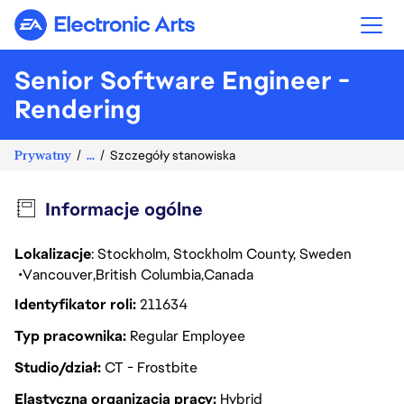
Electronic Arts
Senior Software Engineer -
Come joi
Rendering
Prywatny
...
Szczegóły stanowiska
Informacje ogólne
Lokalizacje
: Stockholm, Stockholm County, Sweden
Vancouver
British Columbia
Canada
Identyfikator roli
211634
Typ pracownika
Regular Employee
Studio/dział
CT - Frostbite
Elastyczna organizacja pracy
Hybrid
team to enable and deliver new rendering f