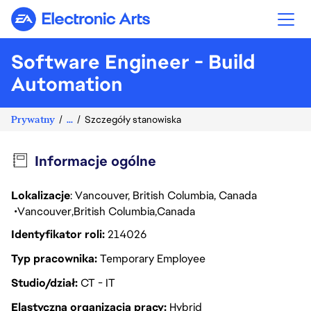
Electronic Arts
Software Engineer - Build
Automation
Prywatny
...
Szczegóły stanowiska
Informacje ogólne
Lokalizacje
: Vancouver, British Columbia, Canada
Vancouver
British Columbia
Canada
Identyfikator roli
214026
Typ pracownika
Temporary Employee
Studio/dział
CT - IT
Elastyczna organizacja pracy
Hybrid