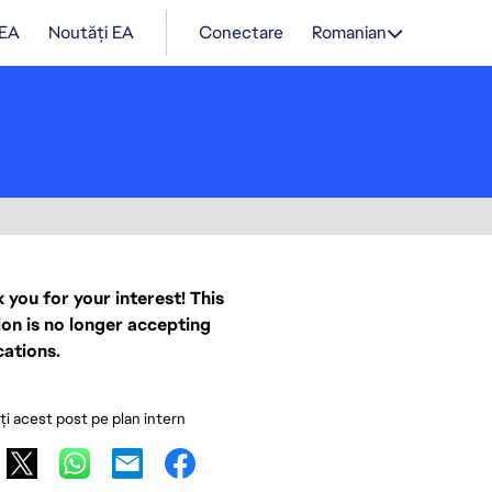
 EA
Noutăți EA
Conectare
Romanian
 you for your interest! This
ion is no longer accepting
cations.
ați acest post pe plan intern