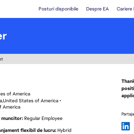
Posturi disponibile
Despre EA
Cariere
er
st
Thank
posit
ates of America
appli
da
United States of America
f America
Partaj
p muncitor
Regular Employee
njament flexibil de lucru
Hybrid