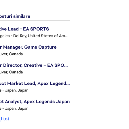
sturi similare
tive Lead - EA SPORTS
Los Angeles - Del Rey, United States of America
or Manager, Game Capture
uver, Canada
Senior Director, Creative – EA SPORTS FC
uver, Canada
Product Market Lead, Apex Legends Japan
e - Japan, Japan
t Analyst, Apex Legends Japan
e - Japan, Japan
i tot