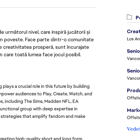
Po
Crea
următorul nivel, care inspiră jucătorii și
 din poveste. Face parte dintr-o comunitate
re creativitatea prosperă, sunt încurajate
Seni
n care toată lumea face jocul posibil.
Vanco
Vanco
lays a crucial role in this future by building 
power audiences to Play, Create, Watch, and 
Offsit
s, including The Sims, Madden NFL, EA 
nctional group with deep expertise in 
Marke
t strategies that amplify fandom and make 
Offsit
Vedeț
 creating high-quality short and long form 