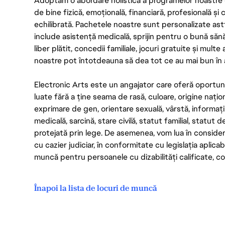
Adoptăm o abordare holistică a programelor noastre 
de bine fizică, emoțională, financiară, profesională și
echilibrată. Pachetele noastre sunt personalizate astf
include asistență medicală, sprijin pentru o bună săn
liber plătit, concedii familiale, jocuri gratuite și multe
noastre pot întotdeauna să dea tot ce au mai bun în act
Electronic Arts este un angajator care oferă oportuni
luate fără a ține seama de rasă, culoare, origine nați
exprimare de gen, orientare sexuală, vârstă, informații g
medicală, sarcină, stare civilă, statut familial, statut 
protejată prin lege. De asemenea, vom lua în considera
cu cazier judiciar, în conformitate cu legislația aplic
muncă pentru persoanele cu dizabilități calificate, con
Înapoi la lista de locuri de muncă