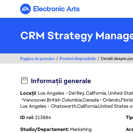
Electronic Arts
CRM Strategy Manag
Pagina de pornire
Posturi disponibile
Detalii despre po
Informații generale
Locații
: Los Angeles - Del Rey, California, United St
Vancouver
British Columbia
Canada
Orlando
Flori
Los Angeles - Chatsworth
California
United States o
ID rol
213884
Ti
Studio/Departament
Marketing
Ara