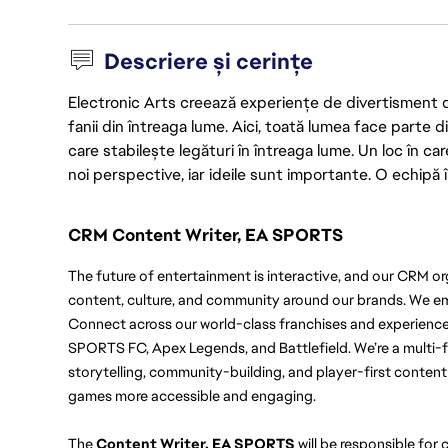
Descriere și cerințe
Electronic Arts creează experiențe de divertisment de 
fanii din întreaga lume. Aici, toată lumea face parte
care stabilește legături în întreaga lume. Un loc în ca
noi perspective, iar ideile sunt importante. O echipă î
CRM Content Writer, EA SPORTS
The future of entertainment is interactive, and our CRM org p
content, culture, and community around our brands. We em
Connect across our world-class franchises and experience
SPORTS FC, Apex Legends, and Battlefield. We’re a multi-fu
storytelling, community-building, and player-first conten
games more accessible and engaging.
The 
Content Writer, EA SPORTS
 will be responsible for