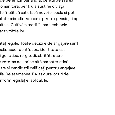
de beneficii, punând accentul pe starea
 comunitară, pentru a susține o viață
el încât să satisfacă nevoile locale și pot
ătate mintală, economii pentru pensie, timp
 altele. Cultivăm medii în care echipele
ivitățile lor.
tăți egale. Toate deciziile de angajare sunt
onală, ascendență, sex, identitate sau
enetice, religie, dizabilități, stare
de veteran sau orice altă caracteristică
re și candidații calificați pentru angajare
abilă. De asemenea, EA asigură locuri de
form legislației aplicabile.