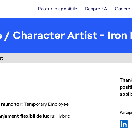
Posturi disponibile
Despre EA
Cariere
 / Character Artist - Iron
st
Thank
posit
appli
p muncitor
Temporary Employee
Partaj
njament flexibil de lucru
Hybrid