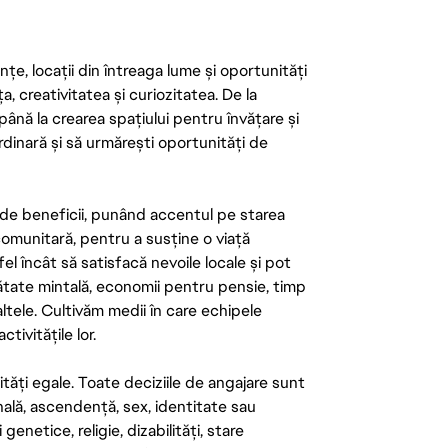
țe, locații din întreaga lume și oportunități
ța, creativitatea și curiozitatea. De la
până la crearea spațiului pentru învățare și
rdinară și să urmărești oportunități de
de beneficii, punând accentul pe starea
 comunitară, pentru a susține o viață
el încât să satisfacă nevoile locale și pot
ătate mintală, economii pentru pensie, timp
 altele. Cultivăm medii în care echipele
ivitățile lor.
tăți egale. Toate deciziile de angajare sunt
onală, ascendență, sex, identitate sau
enetice, religie, dizabilități, stare