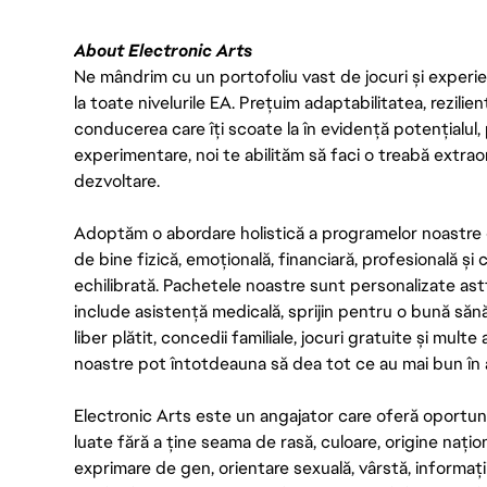
About Electronic Arts
Ne mândrim cu un portofoliu vast de jocuri și experien
la toate nivelurile EA. Prețuim adaptabilitatea, rezilien
conducerea care îți scoate la în evidență potențialul, 
experimentare, noi te abilităm să faci o treabă extrao
dezvoltare.
Adoptăm o abordare holistică a programelor noastre 
de bine fizică, emoțională, financiară, profesională și
echilibrată. Pachetele noastre sunt personalizate astf
include asistență medicală, sprijin pentru o bună săn
liber plătit, concedii familiale, jocuri gratuite și multe
noastre pot întotdeauna să dea tot ce au mai bun în act
Electronic Arts este un angajator care oferă oportuni
luate fără a ține seama de rasă, culoare, origine nați
exprimare de gen, orientare sexuală, vârstă, informații g