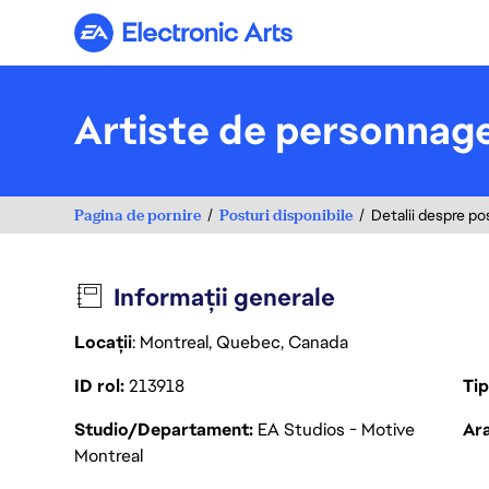
Electronic Arts
Artiste de personnage
Pagina de pornire
Posturi disponibile
Detalii despre po
Informații generale
Locații
: Montreal, Quebec, Canada
ID rol
213918
Ti
Studio/Departament
EA Studios - Motive
Ara
Montreal