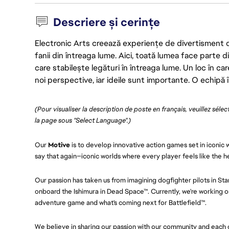
Descriere și cerințe
Electronic Arts creează experiențe de divertisment de 
fanii din întreaga lume. Aici, toată lumea face parte
care stabilește legături în întreaga lume. Un loc în ca
noi perspective, iar ideile sunt importante. O echipă î
(Pour visualiser la description de poste en français, veuillez séle
la page sous "Select Language".)
Our
Motive
is to develop innovative action games set in iconic w
say that again—iconic worlds where every player feels like the h
Our passion has taken us from imagining dogfighter pilots in St
onboard the Ishimura in Dead Space™. Currently, we're working on
adventure game and what's coming next for Battlefield™.
We believe in sharing our passion with our community and each ot