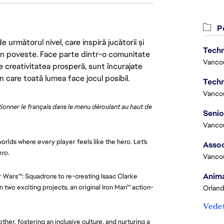
Po
următorul nivel, care inspiră jucătorii și
Techn
 din poveste. Face parte dintr-o comunitate
Vanco
re creativitatea prosperă, sunt încurajate
n care toată lumea face jocul posibil.
Techn
Vanco
ctionner le français dans le menu déroulant au haut de 
Vanco
orlds where every player feels like the hero. Let's
Assoc
ero.
Vanco
Anima
ar Wars™: Squadrons to re-creating Isaac Clarke
 two exciting projects, an original Iron Man™ action-
Orland
Vedeț
her, fostering an inclusive culture, and nurturing a