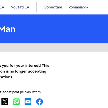
 EA
Noutăți EA
Conectare
Romanian
 Man
 you for your interest! This
ion is no longer accepting
cations.
ați acest post pe plan intern