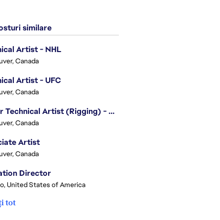
sturi similare
ical Artist - NHL
uver, Canada
ical Artist - UFC
uver, Canada
Senior Technical Artist (Rigging) - EA SPORTS Technology
uver, Canada
iate Artist
uver, Canada
tion Director
o, United States of America
i tot