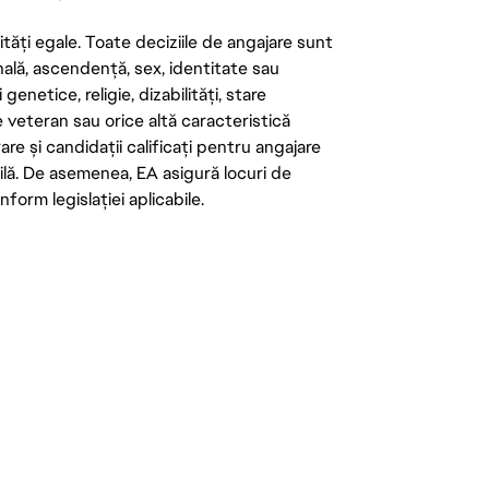
tăți egale. Toate deciziile de angajare sunt
onală, ascendență, sex, identitate sau
enetice, religie, dizabilități, stare
de veteran sau orice altă caracteristică
re și candidații calificați pentru angajare
abilă. De asemenea, EA asigură locuri de
form legislației aplicabile.