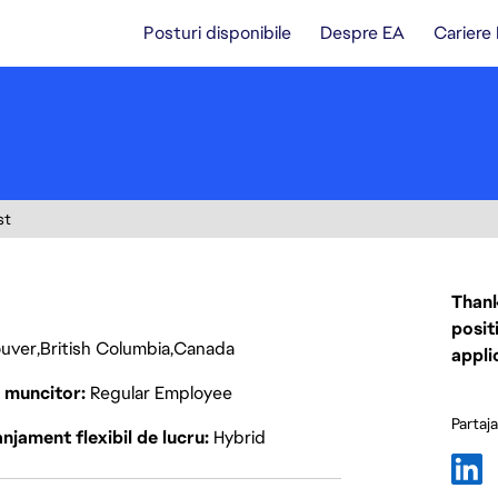
Posturi disponibile
Despre EA
Cariere
st
Thank
posit
uver
British Columbia
Canada
appli
p muncitor
Regular Employee
Partaj
njament flexibil de lucru
Hybrid