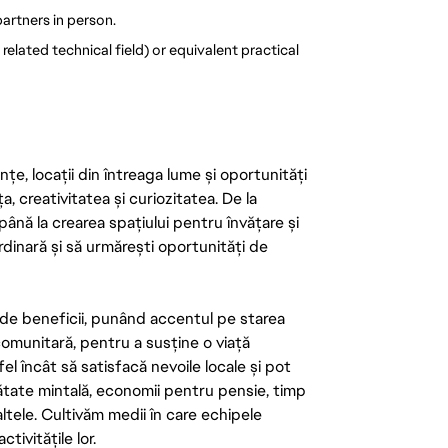
artners in person. 
elated technical field) or equivalent practical 
țe, locații din întreaga lume și oportunități
ța, creativitatea și curiozitatea. De la
până la crearea spațiului pentru învățare și
rdinară și să urmărești oportunități de
de beneficii, punând accentul pe starea
 comunitară, pentru a susține o viață
el încât să satisfacă nevoile locale și pot
ătate mintală, economii pentru pensie, timp
 altele. Cultivăm medii în care echipele
ivitățile lor.