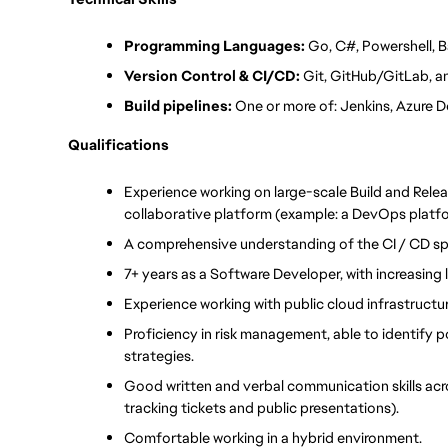
Programming Languages:
 Go, C#, Powershell, Ba
Version Control & CI/CD:
 Git, GitHub/GitLab, 
Build pipelines: 
One or more of: Jenkins, Azure 
Qualifications
Experience working on large-scale Build and Relea
collaborative platform (example: a DevOps platfo
A comprehensive understanding of the CI / CD sp
7+ years as a Software Developer, with increasing le
Experience working with public cloud infrastructu
Proficiency in risk management, able to identify po
strategies. 
Good written and verbal communication skills acro
tracking tickets and public presentations).
Comfortable working in a hybrid environment. 