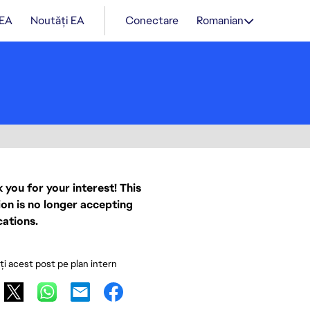
 EA
Noutăți EA
Conectare
Romanian
 you for your interest! This
ion is no longer accepting
cations.
ați acest post pe plan intern