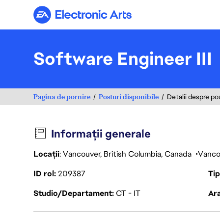
Electronic Arts
Software Engineer III
Pagina de pornire
Posturi disponibile
Detalii despre po
Informații generale
Locații
: Vancouver, British Columbia, Canada
Vanco
ID rol
209387
Ti
Studio/Departament
CT - IT
Ara