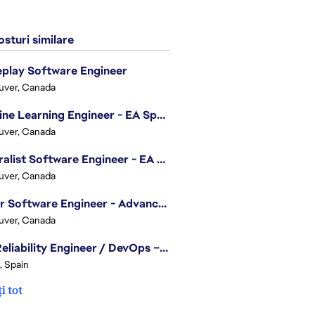
sturi similare
play Software Engineer
uver, Canada
Machine Learning Engineer - EA Sports FC
uver, Canada
Generalist Software Engineer - EA Sports FC
uver, Canada
Senior Software Engineer - Advanced Technology Group
uver, Canada
Site Reliability Engineer / DevOps – Localization
, Spain
i tot