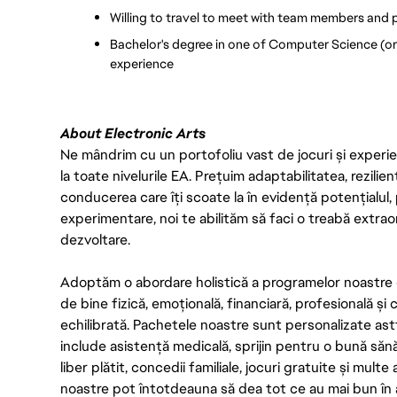
Willing to travel to meet with team members and p
Bachelor's degree in one of Computer Science (or r
experience
About Electronic Arts
Ne mândrim cu un portofoliu vast de jocuri și experien
la toate nivelurile EA. Prețuim adaptabilitatea, rezilien
conducerea care îți scoate la în evidență potențialul, 
experimentare, noi te abilităm să faci o treabă extrao
dezvoltare.
Adoptăm o abordare holistică a programelor noastre 
de bine fizică, emoțională, financiară, profesională și
echilibrată. Pachetele noastre sunt personalizate astf
include asistență medicală, sprijin pentru o bună săn
liber plătit, concedii familiale, jocuri gratuite și multe
noastre pot întotdeauna să dea tot ce au mai bun în act