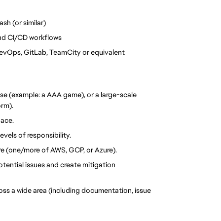
sh (or similar)
and CI/CD workflows
DevOps, GitLab, TeamCity or equivalent
se (example: a AAA game), or a large-scale 
rm). 
ace. 
vels of responsibility. 
re (one/more of AWS, GCP, or Azure). 
tential issues and create mitigation 
ss a wide area (including documentation, issue 