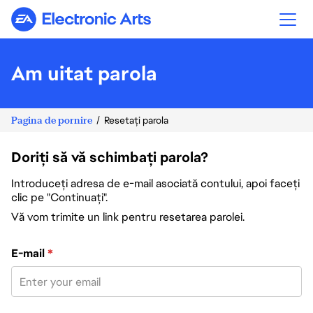
Electronic Arts
Am uitat parola
Pagina de pornire
Resetați parola
Doriți să vă schimbați parola?
Introduceți adresa de e-mail asociată contului, apoi faceți
clic pe "Continuați".
Vă vom trimite un link pentru resetarea parolei.
Resetați parola cu adresa de e-mail
E-mail
*