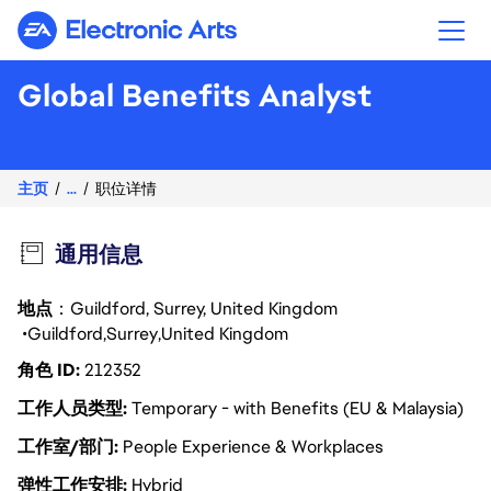
Electronic Arts
Global Benefits Analyst
主页
...
职位详情
通用信息
地点
：Guildford, Surrey, United Kingdom
Guildford
Surrey
United Kingdom
角色 ID
212352
工作人员类型
Temporary - with Benefits (EU & Malaysia)
工作室/部门
People Experience & Workplaces
弹性工作安排
Hybrid