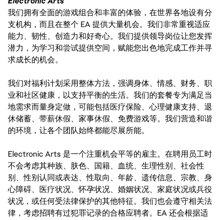
Electronic Arts
我们拥有全面的游戏组合和丰富的体验，在世界各地设有分
支机构，而且在整个 EA 提供大量机会。我们非常重视适应
能力、韧性、创造力和好奇心。我们提供领导岗位让您发挥
潜力，为学习和尝试提供空间，赋能您出色地完成工作并寻
求成长的机会。
我们对福利计划采用整体方法，强调身体、情感、财务、职
业和社区健康，以支持平衡的生活。我们的套餐专为满足当
地需求而量身定做，可能包括医疗保险、心理健康支持、退
休储蓄、带薪休假、家事休假、免费游戏等。我们营造和谐
的环境，让各个团队始终都能尽展所能。
Electronic Arts 是一个注重机会平等的雇主。在聘用员工时
不会考虑其种族、肤色、国籍、血统、生理性别、社会性
别、性别认同或表达、性取向、年龄、遗传信息、宗教、身
心障碍、医疗状况、怀孕状况、婚姻状况、家庭状况或兵役
状况，或任何受法律保护的其他特征。我们也会遵守相关法
律，考虑招聘有过犯罪记录的合格应聘者。EA 还会根据适