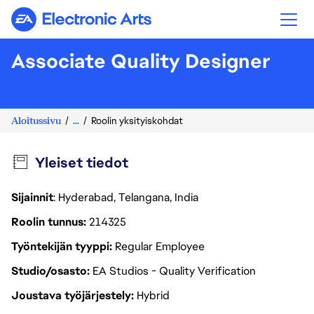
Electronic Arts
Associate Quality Designer
Aloitussivu
...
Roolin yksityiskohdat
Yleiset tiedot
Sijainnit
: Hyderabad, Telangana, India
Roolin tunnus
214325
Työntekijän tyyppi
Regular Employee
Studio/osasto
EA Studios - Quality Verification
Joustava työjärjestely
Hybrid