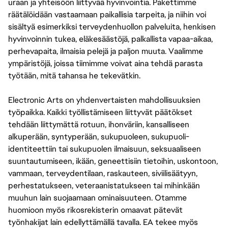
uraan ja yhteisöön liittyvää hyvinvointia. Pakettimme
räätälöidään vastaamaan paikallisia tarpeita, ja niihin voi
sisältyä esimerkiksi terveydenhuollon palveluita, henkisen
hyvinvoinnin tukea, eläkesäästöjä, palkallista vapaa-aikaa,
perhevapaita, ilmaisia pelejä ja paljon muuta. Vaalimme
ympäristöjä, joissa tiimimme voivat aina tehdä parasta
työtään, mitä tahansa he tekevätkin.
Electronic Arts on yhdenvertaisten mahdollisuuksien
työpaikka. Kaikki työllistämiseen liittyvät päätökset
tehdään liittymättä rotuun, ihonväriin, kansalliseen
alkuperään, syntyperään, sukupuoleen, sukupuoli-
identiteettiin tai sukupuolen ilmaisuun, seksuaaliseen
suuntautumiseen, ikään, geneettisiin tietoihin, uskontoon,
vammaan, terveydentilaan, raskauteen, siviilisäätyyn,
perhestatukseen, veteraanistatukseen tai mihinkään
muuhun lain suojaamaan ominaisuuteen. Otamme
huomioon myös rikosrekisterin omaavat pätevät
työnhakijat lain edellyttämällä tavalla. EA tekee myös