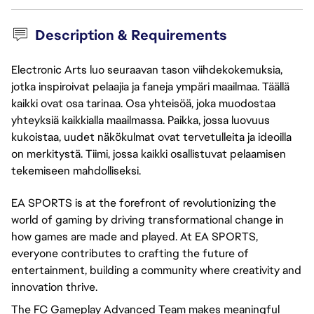
Description & Requirements
Electronic Arts luo seuraavan tason viihdekokemuksia,
jotka inspiroivat pelaajia ja faneja ympäri maailmaa. Täällä
kaikki ovat osa tarinaa. Osa yhteisöä, joka muodostaa
yhteyksiä kaikkialla maailmassa. Paikka, jossa luovuus
kukoistaa, uudet näkökulmat ovat tervetulleita ja ideoilla
on merkitystä. Tiimi, jossa kaikki osallistuvat pelaamisen
tekemiseen mahdolliseksi.
EA SPORTS is at the forefront of revolutionizing the
world of gaming by driving transformational change in
how games are made and played. At EA SPORTS,
everyone contributes to crafting the future of
entertainment, building a community where creativity and
innovation thrive.
The FC Gameplay Advanced Team makes meaningful