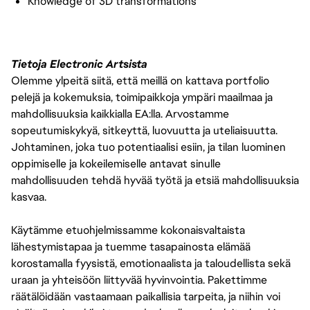
Knowledge of 3D transformations
Tietoja Electronic Artsista
Olemme ylpeitä siitä, että meillä on kattava portfolio
pelejä ja kokemuksia, toimipaikkoja ympäri maailmaa ja
mahdollisuuksia kaikkialla EA:lla. Arvostamme
sopeutumiskykyä, sitkeyttä, luovuutta ja uteliaisuutta.
Johtaminen, joka tuo potentiaalisi esiin, ja tilan luominen
oppimiselle ja kokeilemiselle antavat sinulle
mahdollisuuden tehdä hyvää työtä ja etsiä mahdollisuuksia
kasvaa.
Käytämme etuohjelmissamme kokonaisvaltaista
lähestymistapaa ja tuemme tasapainosta elämää
korostamalla fyysistä, emotionaalista ja taloudellista sekä
uraan ja yhteisöön liittyvää hyvinvointia. Pakettimme
räätälöidään vastaamaan paikallisia tarpeita, ja niihin voi