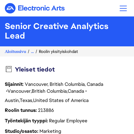
Electronic Arts
Senior Creative Analytics
Lead
Aloitussivu
...
Roolin yksityiskohdat
Yleiset tiedot
Sijainnit
: Vancouver, British Columbia, Canada
Vancouver
British Columbia
Canada
Austin
Texas
United States of America
Roolin tunnus
213886
Työntekijän tyyppi
Regular Employee
Studio/osasto
Marketing