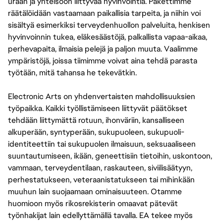
uraan ja yhteisöön liittyvää hyvinvointia. Pakettimme
räätälöidään vastaamaan paikallisia tarpeita, ja niihin voi
sisältyä esimerkiksi terveydenhuollon palveluita, henkisen
hyvinvoinnin tukea, eläkesäästöjä, palkallista vapaa-aikaa,
perhevapaita, ilmaisia pelejä ja paljon muuta. Vaalimme
ympäristöjä, joissa tiimimme voivat aina tehdä parasta
työtään, mitä tahansa he tekevätkin.
Electronic Arts on yhdenvertaisten mahdollisuuksien
työpaikka. Kaikki työllistämiseen liittyvät päätökset
tehdään liittymättä rotuun, ihonväriin, kansalliseen
alkuperään, syntyperään, sukupuoleen, sukupuoli-
identiteettiin tai sukupuolen ilmaisuun, seksuaaliseen
suuntautumiseen, ikään, geneettisiin tietoihin, uskontoon,
vammaan, terveydentilaan, raskauteen, siviilisäätyyn,
perhestatukseen, veteraanistatukseen tai mihinkään
muuhun lain suojaamaan ominaisuuteen. Otamme
huomioon myös rikosrekisterin omaavat pätevät
työnhakijat lain edellyttämällä tavalla. EA tekee myös