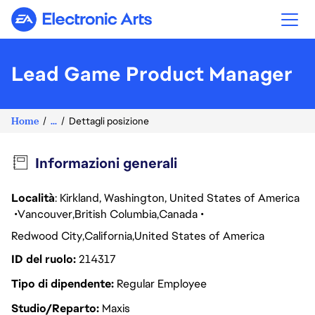
Electronic Arts
Lead Game Product Manager
Home
...
Dettagli posizione
Informazioni generali
Località
: Kirkland, Washington, United States of America
Vancouver
British Columbia
Canada
Redwood City
California
United States of America
ID del ruolo
214317
Tipo di dipendente
Regular Employee
Studio/Reparto
Maxis