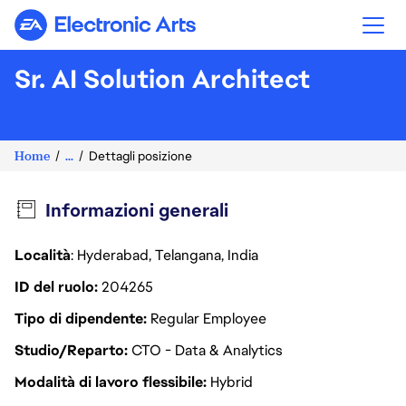
Electronic Arts
Sr. AI Solution Architect
Home
...
Dettagli posizione
Informazioni generali
Località
: Hyderabad, Telangana, India
ID del ruolo
204265
Tipo di dipendente
Regular Employee
Studio/Reparto
CTO - Data & Analytics
Modalità di lavoro flessibile
Hybrid