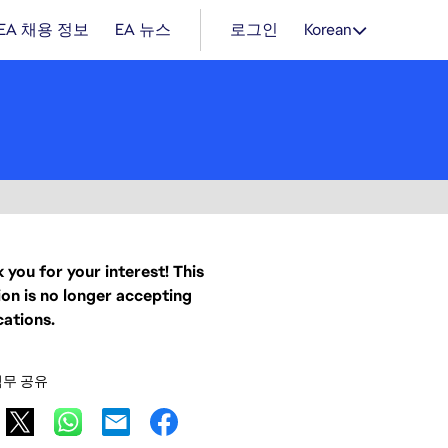
EA 채용 정보
EA 뉴스
로그인
Korean
 you for your interest! This
ion is no longer accepting
cations.
직무 공유