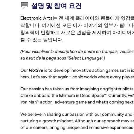
설명 및 참여 요건
Electronic Arts는 전 세계 플레이어와 팬들에게
작합니다. 여기에선 모든 이가 이야기의 일부가 됩니다
창의력이 번창하고 새로운 관점을 제시하며 아이디어가
할 수 있는 팀입니다.
(Pour visualiser la description de poste en français, veuille
au haut de la page sous "Select Language".)
Our
Motive
is to develop innovative action games set in ic
hero. Let's say that again—iconic worlds where every player 
Our passion has taken us from imagining dogfighter pilots
Clarke onboard the Ishimura in Dead Space™. Currently, we'r
Iron Man™ action-adventure game and what's coming next f
We believe in sharing our passion with our community and e
nurturing a growth mindset. Although our approach may see
of our careers, bringing unique and immersive experiences 