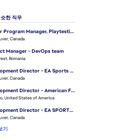
슷한 직무
Senior Program Manager, Playtesting Programs
uver, Canada
ect Manager - DevOps team
est, Romania
Development Director - EA Sports FC
uver, Canada
Development Director - American Football
o, United States of America
Development Director - EA SPORTS UFC
uver, Canada
보기