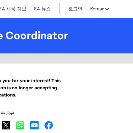
EA 채용 정보
EA 뉴스
로그인
Korean
ve Coordinator
 you for your interest! This
ion is no longer accepting
cations.
직무 공유