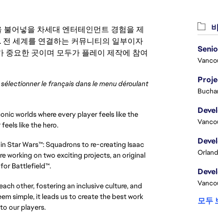
비
 영감을 불어넣을 차세대 엔터테인먼트 경험을 제
. 전 세계를 연결하는 커뮤니티의 일부이자
 중요한 곳이며 모두가 플레이 제작에 참여
Vanco
Proj
z sélectionner le français dans le menu déroulant
Buchar
onic worlds where every player feels like the
Vanco
feels like the hero.
 in Star Wars™: Squadrons to re-creating Isaac
Orland
e working on two exciting projects, an original
or Battlefield™.
Vanco
ach other, fostering an inclusive culture, and
m simple, it leads us to create the best work
모두 
to our players.