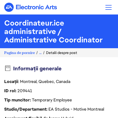
Electronic Arts
Coordinateur.ice
administrative /
Administrative Coordinator
Pagina de pornire
...
Detalii despre post
Informații generale
Locații
: Montreal, Quebec, Canada
ID rol
209441
Tip muncitor
Temporary Employee
Studio/Departament
EA Studios - Motive Montreal