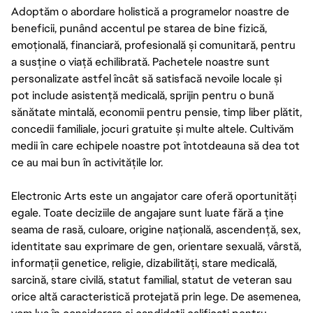
Adoptăm o abordare holistică a programelor noastre de
beneficii, punând accentul pe starea de bine fizică,
emoțională, financiară, profesională și comunitară, pentru
a susține o viață echilibrată. Pachetele noastre sunt
personalizate astfel încât să satisfacă nevoile locale și
pot include asistență medicală, sprijin pentru o bună
sănătate mintală, economii pentru pensie, timp liber plătit,
concedii familiale, jocuri gratuite și multe altele. Cultivăm
medii în care echipele noastre pot întotdeauna să dea tot
ce au mai bun în activitățile lor.
Electronic Arts este un angajator care oferă oportunități
egale. Toate deciziile de angajare sunt luate fără a ține
seama de rasă, culoare, origine națională, ascendență, sex,
identitate sau exprimare de gen, orientare sexuală, vârstă,
informații genetice, religie, dizabilități, stare medicală,
sarcină, stare civilă, statut familial, statut de veteran sau
orice altă caracteristică protejată prin lege. De asemenea,