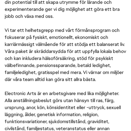
din potential till att skapa utrymme för lärande och
experimenterande ger vi dig möjlighet att göra ett bra
jobb och växa med oss.
Vi tar ett helhetsgrepp med vårt förmånsprogram och
fokuserar på fysiskt, emotionellt, ekonomiskt och
karriärmässigt välmående för att stödja ett balanserat liv.
Våra paket är skräddarsydda för att uppfylla lokala behov
och kan inkludera hälsoförsäkring, stöd för psykiskt
välbefinnande, pensionssparande, betald ledighet,
familjeledighet, gratisspel med mera. Vi värnar om miljöer
där våra team alltid kan göra sitt allra bästa.
Electronic Arts är en arbetsgivare med lika möjligheter.
Alla anställningsbeslut görs utan hänsyn till ras, färg,
ursprung, anor, kön, könsidentitet eller -uttryck, sexuell
läggning, ålder, genetisk information, religion,
funktionsvariationer, sjukdomstillstånd, graviditet,
civilstånd, familjestatus, veteranstatus eller annan