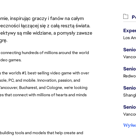
Po
ie, inspirując graczy i fanów na całym
łeczności łączącej się z całą resztą świata.
ektywy są mile widziane, a pomysły zawsze
grę.
Senio
 connecting hundreds of millions around the world 
Vanco
video games.
Senio
the world's #1 best-selling video game with over 
Redwoo
le, PC, and mobile. Innovation, passion, and 
Senio
Vancouver, Bucharest, and Cologne, we're looking 
s that connect with millions of hearts and minds 
Shangh
Senio
Vanco
Wyświ
 building tools and models that help create and 