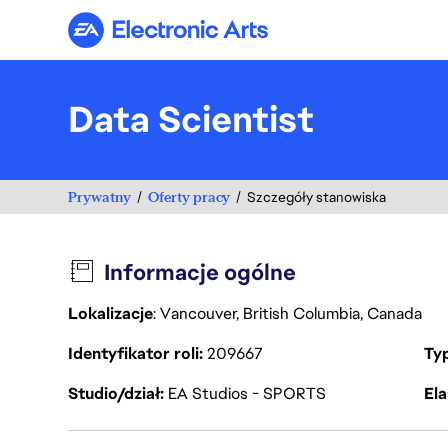
Electronic Arts
Data Scientist
Prywatny
Oferty pracy
Szczegóły stanowiska
Informacje ogólne
Lokalizacje
: Vancouver, British Columbia, Canada
Identyfikator roli
209667
Ty
Studio/dział
EA Studios - SPORTS
Ela