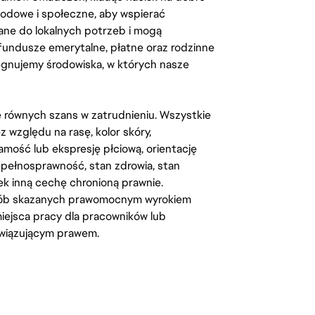
odowe i społeczne, aby wspierać
ane do lokalnych potrzeb i mogą
fundusze emerytalne, płatne oraz rodzinne
lęgnujemy środowiska, w których nasze
kę równych szans w zatrudnieniu. Wszystkie
względu na rasę, kolor skóry,
amość lub ekspresję płciową, orientację
iepełnosprawność, stan zdrowia, stan
iek inną cechę chronioną prawnie.
osób skazanych prawomocnym wyrokiem
ejsca pracy dla pracowników lub
wiązującym prawem.