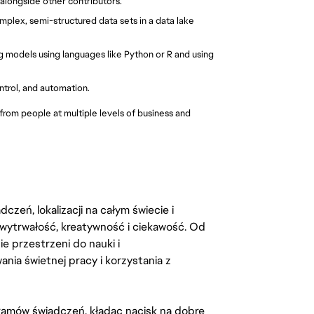
longside other contributors.
mplex, semi-structured data sets in a data lake 
 models using languages like Python or R and using 
trol, and automation.
rom people at multiple levels of business and 
zeń, lokalizacji na całym świecie i
, wytrwałość, kreatywność i ciekawość. Od
 przestrzeni do nauki i
ia świetnej pracy i korzystania z
amów świadczeń, kładąc nacisk na dobre