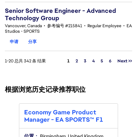
Senior Software Engineer - Advanced
Technology Group
Vancouver, Canada
•
参考编号 #215841
•
Regular Employee
•
EA
Studios - SPORTS
申请
分享
页面
1-20 总共 342 条 结果
1
2
3
4
5
6
Next >>
根据浏览历史记录推荐职位
Prod
Economy Game Product
Manager - EA SPORTS™ F1
位置
Ameri
位置：
Birmingham, United Kingdom