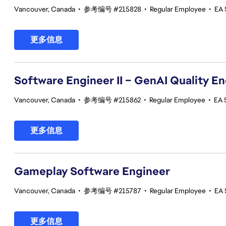
Vancouver, Canada
•
参考编号 #215828
•
Regular Employee
•
EA 
更多信息
Software Engineer II – GenAI Quality E
Vancouver, Canada
•
参考编号 #215862
•
Regular Employee
•
EA 
更多信息
Gameplay Software Engineer
Vancouver, Canada
•
参考编号 #215787
•
Regular Employee
•
EA 
更多信息