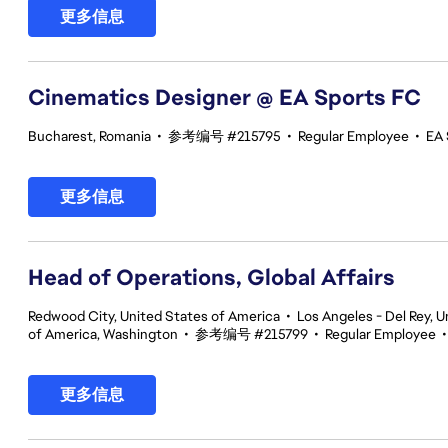
更多信息
Cinematics Designer @ EA Sports FC
Bucharest, Romania
•
参考编号 #215795
•
Regular Employee
•
EA 
更多信息
Head of Operations, Global Affairs
Redwood City, United States of America
•
Los Angeles - Del Rey, U
of America, Washington
•
参考编号 #215799
•
Regular Employee
更多信息