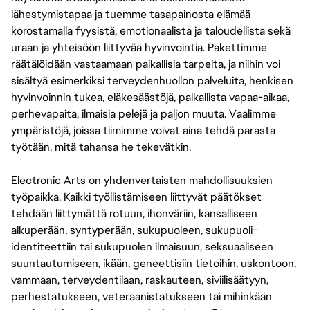
lähestymistapaa ja tuemme tasapainosta elämää
korostamalla fyysistä, emotionaalista ja taloudellista sekä
uraan ja yhteisöön liittyvää hyvinvointia. Pakettimme
räätälöidään vastaamaan paikallisia tarpeita, ja niihin voi
sisältyä esimerkiksi terveydenhuollon palveluita, henkisen
hyvinvoinnin tukea, eläkesäästöjä, palkallista vapaa-aikaa,
perhevapaita, ilmaisia pelejä ja paljon muuta. Vaalimme
ympäristöjä, joissa tiimimme voivat aina tehdä parasta
työtään, mitä tahansa he tekevätkin.
Electronic Arts on yhdenvertaisten mahdollisuuksien
työpaikka. Kaikki työllistämiseen liittyvät päätökset
tehdään liittymättä rotuun, ihonväriin, kansalliseen
alkuperään, syntyperään, sukupuoleen, sukupuoli-
identiteettiin tai sukupuolen ilmaisuun, seksuaaliseen
suuntautumiseen, ikään, geneettisiin tietoihin, uskontoon,
vammaan, terveydentilaan, raskauteen, siviilisäätyyn,
perhestatukseen, veteraanistatukseen tai mihinkään