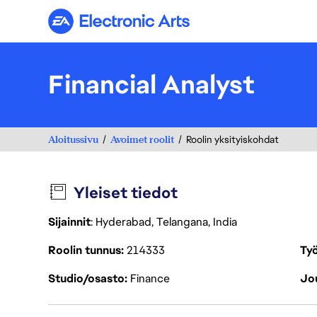
Electronic Arts
Financial Analyst
Aloitussivu
Avoimet roolit
Roolin yksityiskohdat
Yleiset tiedot
Sijainnit
: Hyderabad, Telangana, India
Roolin tunnus
214333
Työ
Studio/osasto
Finance
Jou