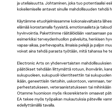
ja uteliaisuutta. Johtaminen, joka tuo potentiaalisi esii
kokeilemiselle antavat sinulle mahdollisuuden tehdä h
Käytämme etuohjelmissamme kokonaisvaltaista lähes
elämää korostamalla fyysistä, emotionaalista ja taloude
hyvinvointia. Pakettimme räätälöidään vastaamaan paikall
esimerkiksi terveydenhuollon palveluita, henkisen hyvi
vapaa-aikaa, perhevapaita, ilmaisia pelejä ja paljon m
voivat aina tehdä parasta työtään, mitä tahansa he t
Electronic Arts on yhdenvertaisten mahdollisuuksien ty
päätökset tehdään liittymättä rotuun, ihonväriin, kan
sukupuoleen, sukupuoli-identiteettiin tai sukupuolen
ikään, geneettisiin tietoihin, uskontoon, vammaan, terv
perhestatukseen, veteraanistatukseen tai mihinkään
Otamme huomioon myös rikosrekisterin omaavat pätevät
EA tekee myös työpaikan mukautuksia päteville vammais
edellyttämällä tavalla.