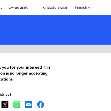
t
EA-uutiset
Kirjaudu sisään
Finnish
 you for your interest! This
ion is no longer accepting
cations.
mä rooli