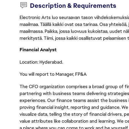
Description & Requirements
Electronic Arts luo seuraavan tason viihdekokemuksia, 
maailmaa. Täällä kaikki ovat osa tarinaa. Osa yhteisöä,
maailmassa. Paikka, jossa luovuus kukoistaa, uudet näk
merkitystä. Tiimi, jossa kaikki osallistuvat pelaamisen
Financial Analyst
Location: Hyderabad.
You will report to Manager, FP&A
The CFO organization comprises a broad group of fin
partnering with business teams delivering strategies
experiences. Our finance teams assist the business in
proving financial insight, reporting and guidance. We
visualize data, telling the story of financial drivers,
value attributes like collaboration and learning. We c
a place where you can come to work and be yourself