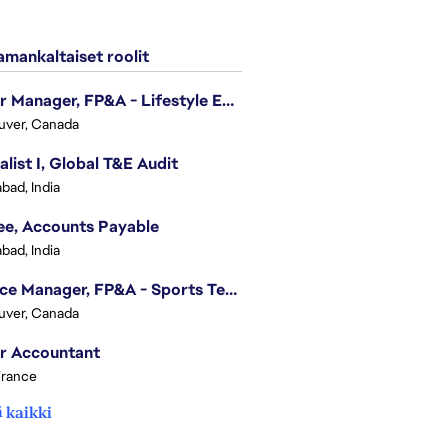
mankaltaiset roolit
Senior Manager, FP&A - Lifestyle Entertainment
uver, Canada
alist I, Global T&E Audit
bad, India
ee, Accounts Payable
bad, India
Finance Manager, FP&A - Sports Technology & Tracab
uver, Canada
r Accountant
France
 kaikki