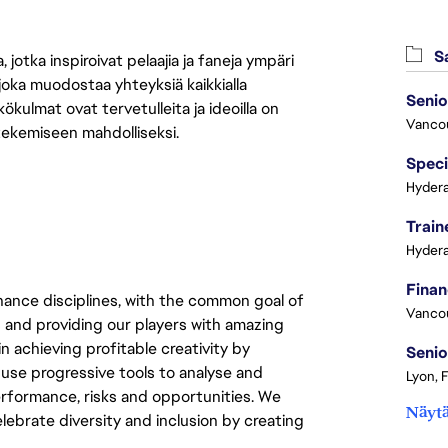
Sa
jotka inspiroivat pelaajia ja faneja ympäri
 joka muodostaa yhteyksiä kaikkialla
ökulmat ovat tervetulleita ja ideoilla on
Vanco
 tekemiseen mahdolliseksi.
Speci
Hydera
Train
Hydera
ance disciplines, with the common goal of
Vanco
 and providing our players with amazing
 achieving profitable creativity by
Senio
 use progressive tools to analyse and
Lyon, 
 performance, risks and opportunities. We
Näytä
elebrate diversity and inclusion by creating
.