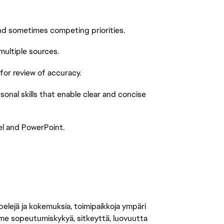
and sometimes competing priorities.
multiple sources.
 for review of accuracy.
sonal skills that enable clear and concise
el and PowerPoint.
 pelejä ja kokemuksia, toimipaikkoja ympäri
amme sopeutumiskykyä, sitkeyttä, luovuutta