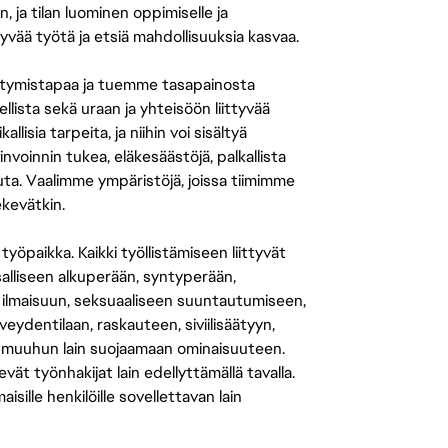
n, ja tilan luominen oppimiselle ja
yvää työtä ja etsiä mahdollisuuksia kasvaa.
tymistapaa ja tuemme tasapainosta
llista sekä uraan ja yhteisöön liittyvää
isia tarpeita, ja niihin voi sisältyä
nvoinnin tukea, eläkesäästöjä, palkallista
uuta. Vaalimme ympäristöjä, joissa tiimimme
ekevätkin.
öpaikka. Kaikki työllistämiseen liittyvät
salliseen alkuperään, syntyperään,
 ilmaisuun, seksuaaliseen suuntautumiseen,
eydentilaan, raskauteen, siviilisäätyyn,
 muuhun lain suojaamaan ominaisuuteen.
 työnhakijat lain edellyttämällä tavalla.
ille henkilöille sovellettavan lain