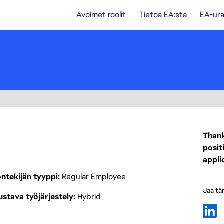
Avoimet roolit
Tietoa EA:sta
EA-ura
Thank
posit
appli
ntekijän tyyppi
Regular Employee
Jaa tä
stava työjärjestely
Hybrid