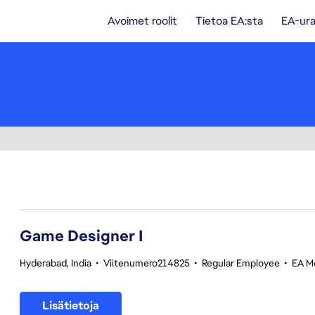
Avoimet roolit
Tietoa EA:sta
EA-ura
1-20 yhteensä 348 tulosta
Game Designer I
Hyderabad, India
•
Viitenumero214825
•
Regular Employee
•
EA Mo
Lisätietoja