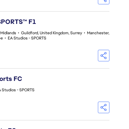
 SPORTS™ F1
 Midlands
•
Guildford, United Kingdom, Surrey
•
Manchester,
ee
•
EA Studios - SPORTS
orts FC
A Studios - SPORTS