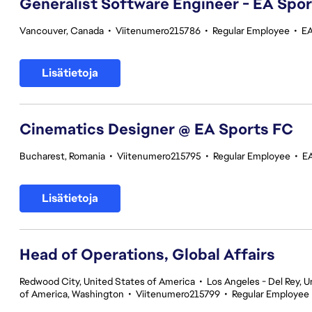
Generalist Software Engineer - EA Spo
Vancouver, Canada
•
Viitenumero215786
•
Regular Employee
•
EA
Lisätietoja
Cinematics Designer @ EA Sports FC
Bucharest, Romania
•
Viitenumero215795
•
Regular Employee
•
E
Lisätietoja
Head of Operations, Global Affairs
Redwood City, United States of America
•
Los Angeles - Del Rey, U
of America, Washington
•
Viitenumero215799
•
Regular Employee