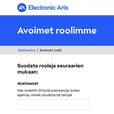
Electronic Arts
Avoimet roolimme
Aloitussivu
Avoimet roolit
Suodata rooleja seuraavien
mukaan:
Suodata rooleja seuraavien mukaan:
Avainsanat
Hae rooleihin liittyviä avainsanoja, kuten
sijaintia, nimeä, studiota tai taitoja!