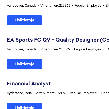
Vancouver, Canada
•
Viitenumero215863
•
Regular Employee
•
EA
Lisätietoja
EA Sports FC QV - Quality Designer (
Vancouver, Canada
•
Viitenumero215869
•
Regular Employee
•
EA
Lisätietoja
Financial Analyst
Hyderabad, India
•
Viitenumero215894
•
Regular Employee
•
Fina
Lisätietoja