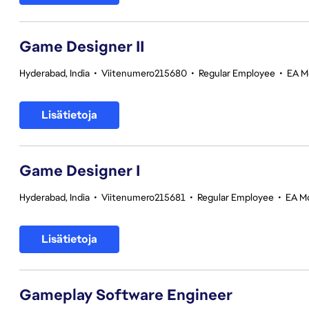
Game Designer II
Hyderabad, India
•
Viitenumero215680
•
Regular Employee
•
EA Mo
Lisätietoja
Game Designer I
Hyderabad, India
•
Viitenumero215681
•
Regular Employee
•
EA Mo
Lisätietoja
Gameplay Software Engineer