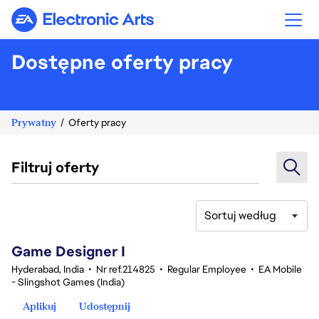
Electronic Arts
Dostępne oferty pracy
Prywatny
Oferty pracy
Filtruj oferty
Sortuj według
1-20 z 359 Brak wyników
Game Designer I
Hyderabad, India
•
Nr ref.214825
•
Regular Employee
•
EA Mobile
- Slingshot Games (India)
Aplikuj
Udostępnij