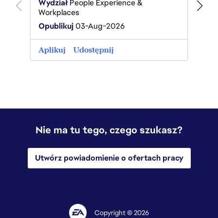
Wydział
People Experience &
Wydzi
Workplaces
Workp
Opublikuj
03-Aug-2026
Opubl
Aplikuj
Udostępnij
Aplik
Nie ma tu tego, czego szukasz?
Utwórz powiadomienie o ofertach pracy
Copyright © 2026