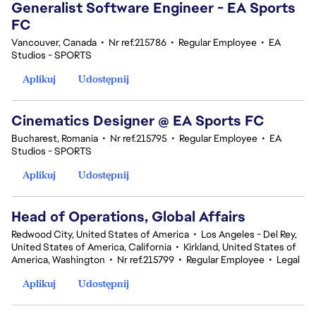
Generalist Software Engineer - EA Sports
FC
Vancouver, Canada
•
Nr ref.215786
•
Regular Employee
•
EA
Studios - SPORTS
Aplikuj
Udostępnij
Cinematics Designer @ EA Sports FC
Bucharest, Romania
•
Nr ref.215795
•
Regular Employee
•
EA
Studios - SPORTS
Aplikuj
Udostępnij
Head of Operations, Global Affairs
Redwood City, United States of America
•
Los Angeles - Del Rey,
United States of America, California
•
Kirkland, United States of
America, Washington
•
Nr ref.215799
•
Regular Employee
•
Legal
Aplikuj
Udostępnij