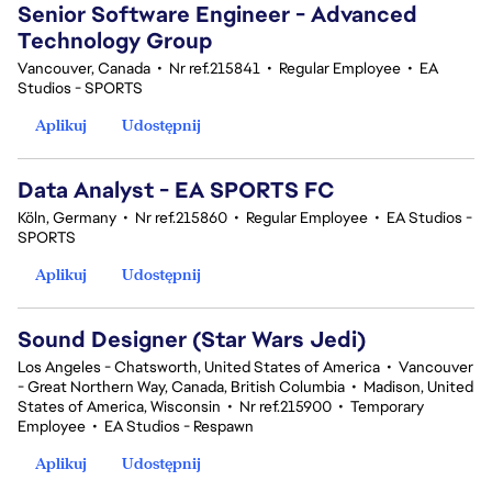
Senior Software Engineer - Advanced
Technology Group
Vancouver, Canada
•
Nr ref.215841
•
Regular Employee
•
EA
Studios - SPORTS
Aplikuj
Udostępnij
Data Analyst - EA SPORTS FC
Köln, Germany
•
Nr ref.215860
•
Regular Employee
•
EA Studios -
SPORTS
Aplikuj
Udostępnij
Sound Designer (Star Wars Jedi)
Los Angeles - Chatsworth, United States of America
•
Vancouver
- Great Northern Way, Canada, British Columbia
•
Madison, United
States of America, Wisconsin
•
Nr ref.215900
•
Temporary
Employee
•
EA Studios - Respawn
Aplikuj
Udostępnij