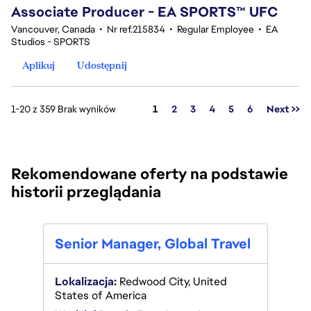
Associate Producer - EA SPORTS™ UFC
Vancouver, Canada
•
Nr ref.215834
•
Regular Employee
•
EA
Studios - SPORTS
Aplikuj
Udostępnij
Strona
1-20 z 359 Brak wyników
1
2
3
4
5
6
Next >>
Rekomendowane oferty na podstawie
historii przeglądania
Assi
Senior Manager, Global Travel
Serv
Lokalizacja:
Redwood City, United
States of America
Lokali