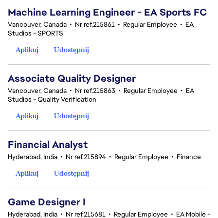
Machine Learning Engineer - EA Sports FC
Vancouver, Canada
•
Nr ref.215861
•
Regular Employee
•
EA
Studios - SPORTS
Aplikuj
Udostępnij
Associate Quality Designer
Vancouver, Canada
•
Nr ref.215863
•
Regular Employee
•
EA
Studios - Quality Verification
Aplikuj
Udostępnij
Financial Analyst
Hyderabad, India
•
Nr ref.215894
•
Regular Employee
•
Finance
Aplikuj
Udostępnij
Game Designer I
Hyderabad, India
•
Nr ref.215681
•
Regular Employee
•
EA Mobile -