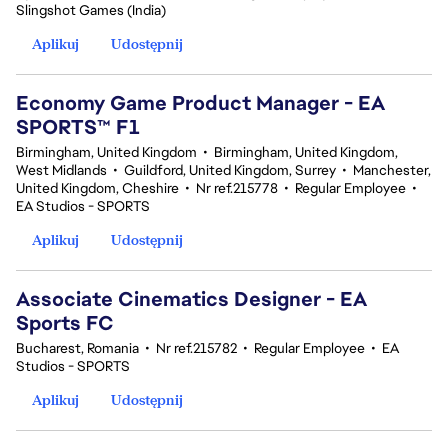
Slingshot Games (India)
Aplikuj
Udostępnij
Economy Game Product Manager - EA
SPORTS™ F1
Birmingham, United Kingdom
•
Birmingham, United Kingdom,
West Midlands
•
Guildford, United Kingdom, Surrey
•
Manchester,
United Kingdom, Cheshire
•
Nr ref.215778
•
Regular Employee
•
EA Studios - SPORTS
Aplikuj
Udostępnij
Associate Cinematics Designer - EA
Sports FC
Bucharest, Romania
•
Nr ref.215782
•
Regular Employee
•
EA
Studios - SPORTS
Aplikuj
Udostępnij