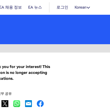
EA 채용 정보
EA 뉴스
로그인
Korean
 you for your interest! This
ion is no longer accepting
cations.
직무 공유