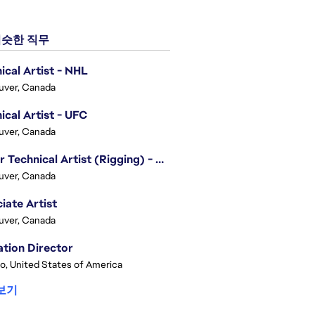
슷한 직무
ical Artist - NHL
uver, Canada
ical Artist - UFC
uver, Canada
Senior Technical Artist (Rigging) - EA SPORTS Technology
uver, Canada
iate Artist
uver, Canada
tion Director
o, United States of America
보기